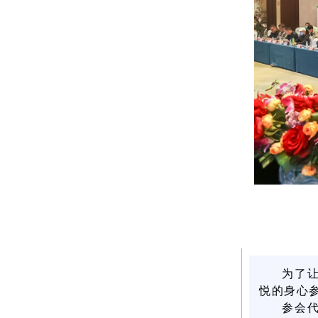
为了
悦的身心
参会