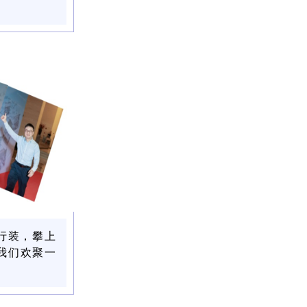
行装，攀上
我们欢聚一